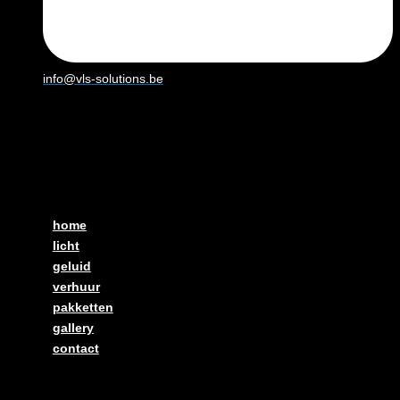
info@vls-solutions.be
home
licht
geluid
verhuur
pakketten
gallery
contact