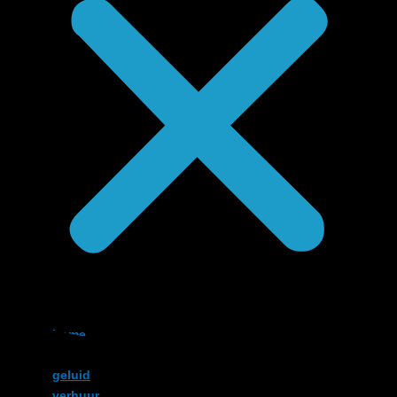
home
licht
geluid
verhuur